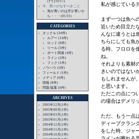
けて(10/17)
私が感じている
今、我々がなすべきこと
海が青いのは空が青いか
ら・・・(01/31)
まず一つは魚へ
近いため目立た
CATEGORIES
タックル (34件)
んなに違うとは
ルアー (14件)
ちらにしても魚
ロッド (8件)
リール (5件)
る時、フロロを
ボート関連 (4件)
ね。
ライン (2件)
フック (1件)
それよりも素材
ノウハウ (5件)
きいのではない
フィールド (1件)
メディア (6件)
もしれませんが
情報 (8件)
と思います。
問題/提案 (6件)
ただこの点につ
ARCHIVES
の場合はデメリ
2005年12月(1件)
2005年08月(1件)
2005年03月(1件)
ただ、もう一点
2005年01月(1件)
ディープクラン
2004年12月(2件)
2004年11月(1件)
をした時、ジャ
2004年10月(1件)
ラインが擦れる