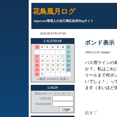
花鳥風月ログ
impre.net管理人の自己満足追求Blogサイト
CALENDAR
ポンド表示
日
月
火
水
木
金
土
2004,12,19, Sunday
1
2
3
4
5
6
7
8
9
10
11
12
13
14
15
バス用ラインの
16
17
18
19
20
21
22
か？。私はこれ
23
24
25
26
27
28
29
リールまで何ポ
30
31
<<前月
次月>>
2026年08月
いでしょ！」っ
ます（太いほど
LOGIN
現在のモード: ゲストモード
USER ID:
PASSWORD:
続き▽