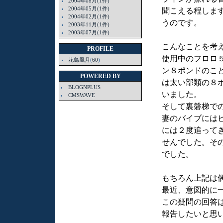
2004年08月(1件)
2004年05月(1件)
聞こえる程しま
2004年02月(1件)
うのです。
2003年11月(1件)
2003年07月(1件)
こんなことを考
PROFILE
使用中のフロロ
花鳥風月
(
60
)
ン８ポンドのこ
POWERED BY
は太い部類の８
BLOGNPLUS
いました。
CMSWAVE
そして裏磐梯で
妻のバイブには
には２度追って
せんでした。そ
でした。
もちろん上記は
最近、意図的に
この疑問の回答
報告したいと思