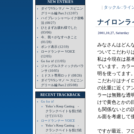
NEW ENTRIES
|
タックル::ライ
ダイワVSシマノ 〜 スピニン
グリール編 Part.3 (12/07)
ハイプレッシャーレイク攻略
ナイロンラ
法 (08/27)
ひとまずお疲れ様でした
(03/06)
2001,10,27, Saturday
今、我々がなすべきこと
(01/28)
みなさんはどん
ポンド表示 (12/19)
ついてこだわり
ロードランナー VOICE
(12/05)
私は今現在は基
Go for it! (11/05)
ています。カラ
ジャングルスティックのバラ
ンサ (10/05)
明を使ってます
ミドスト専用ロッド (08/26)
こだわりはナイ
ダイワVSシマノ 〜 スピニン
グリール編 Part.2 (05/08)
の比重に近くア
ラーは無難な透
RECENT TRACKBACK
けで黄色とかの
Go for it!
Yoko`s Keep Casting -
も関係ないとの
クランクベイトを投げ続
ル面を考慮して
けて(11/12)
ロードランナー VOICE
Yoko`s Keep Casting -
ですが最近、フ
クランクベイトを投げ続