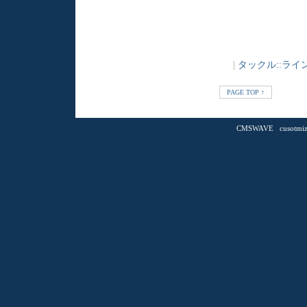
|
タックル::ライ
PAGE TOP ↑
CMSWAVE
cusot