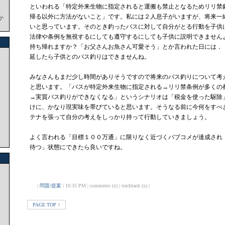
といわれる「特定外来生物に指定されると運搬も禁止となるためリリ禁
帰る以外に方法がないこと」です。私には２人息子がいますが、将来一
か
いと思っています。そのとき釣ったバスに対して自分がとる行動を子供
法律や条例を無視するにしても遵守するにしても子供に説明できません
持ち帰れますか？「お父さんお魚さん可愛そう」とか言われた日には．
延したら子供とのバス釣りはできませんね。
みなさんもまだ少し時間がありそうですので将来のバス釣りについて考
と思います。「バスが特定外来生物に指定される→リリ禁条例が多くの
→実質バス釣りができなくなる」というシナリオは「税金を使った駆除
けに、かなり現実味を帯びていると思います。そうなる前に今何をすべ
テナを張って自分の考えをしっかり持って行動していきましょう。
よく言われる「目標１００万通」に限りなく近づくパブコメが達成され
待つ」状態にできたら良いですね。
|
問題/提案
| 10:35 PM | comments (x) | trackback (x) |
PAGE TOP ↑