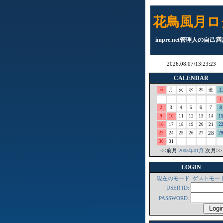
花鳥風月ロ
impre.net管理人の自己
CALENDAR
日
月
火
水
木
金
土
1
2
3
4
5
6
7
8
9
10
11
12
13
14
1
16
17
18
19
20
21
2
28
23
24
25
26
27
2
30
31
<<前月
次月>>
2005年01月
LOGIN
現在のモード: ゲストモー
USER ID:
PASSWORD: