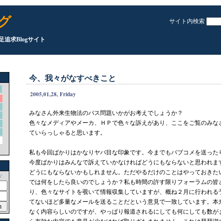
グ
サイト内検索
満足追求Blogサイト
今、我々がなすべきこと
2005,01,28, Friday
みなさん外来生物法のバス問題いかがお考えでしょうか？
5
色々なメディアやメーカ、ＨＰで色々な訴えがあり、ここをご覧のみな
2
9
ていらっしゃると思います。
私も今回ばかりはかなりヤバ目な印象です。今までもパブコメを送った
今度ばかりはみんなで訴えていかなければどうにもならないと思われま
どうにもならないかもしれません。ただやるだけのことはやっておきた
ド
では何をしたら良いのでしょうか？私も時間の許す限りフォーラムの皆
り、色々なサイトを覗いて情報収集していますが、概ね２月に行われる
てないほど多量なメールを送ることだという意見で一致しています。本
なく内容らしいのですが、やっぱり報道されるにしても何にしても数が