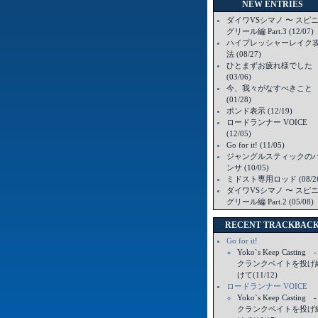
NEW ENTRIES
ダイワVSシマノ 〜 スピ
グリール編 Part.3 (12/07)
ハイプレッシャーレイク
法 (08/27)
ひとまずお疲れ様でした
(03/06)
今、我々がなすべきこと
(01/28)
ポンド表示 (12/19)
ロードランナー VOICE
(12/05)
Go for it! (11/05)
ジャングルスティックの
ンサ (10/05)
ミドスト専用ロッド (08/26
ダイワVSシマノ 〜 スピ
グリール編 Part.2 (05/08)
RECENT TRACKBAC
Go for it!
Yoko`s Keep Casting
クランクベイトを投げ
けて(11/12)
ロードランナー VOICE
Yoko`s Keep Casting
クランクベイトを投げ