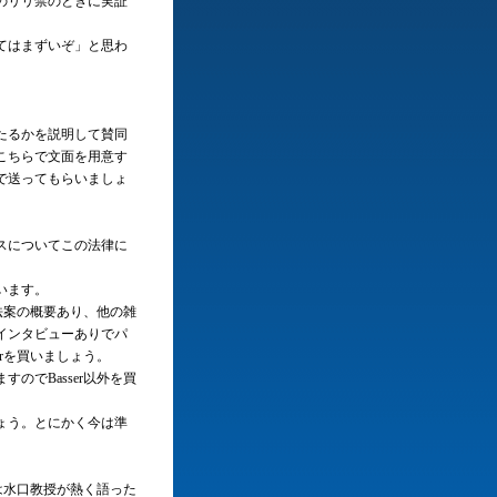
のリリ禁のときに実証
てはまずいぞ」と思わ
たるかを説明して賛同
こちらで文面を用意す
で送ってもらいましょ
スについてこの法律に
います。
の法案の概要あり、他の雑
インタビューありでパ
rを買いましょう。
のでBasser以外を買
ょう。とにかく今は準
とは水口教授が熱く語った