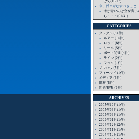
けて(10/17)
今、我々がなすべきこと
海が青いのは空が青い
ら・・・(01/31)
CATEGORIES
タックル (34件)
ルアー (14件)
ロッド (8件)
リール (5件)
ボート関連 (4件)
ライン (2件)
フック (1件)
ノウハウ (5件)
フィールド (1件)
メディア (6件)
情報 (8件)
問題/提案 (6件)
ARCHIVES
2005年12月(1件)
2005年08月(1件)
2005年03月(1件)
2005年01月(1件)
2004年12月(2件)
2004年11月(1件)
2004年10月(1件)