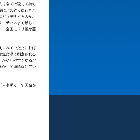
釣り場では殺して持ち
緒にバス釣りに行きた
にどう説明するのか。
よ。子バスまで殺して
．．全国にリリ禁が蔓
えてみていただければ
都道府県で制定される
」がやりやすくなるだ
きか、関連情報にアン
「人事尽くして天命を