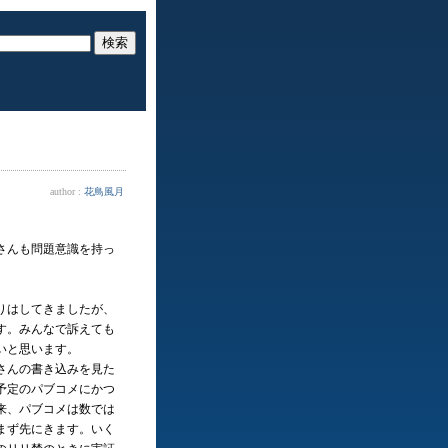
author :
花鳥風月
さんも問題意識を持っ
りはしてきましたが、
す。みんなで訴えても
いと思います。
さんの書き込みを見た
予定のパブコメにかつ
来、パブコメは数では
まず先にきます。いく