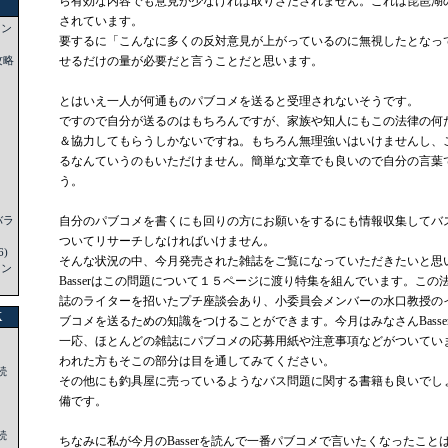
ら有効な内容でも意見が少なければ取りざたされません。これは琵琶湖
されています。
ニン
要するに「こんなに多くの反対意見が上がっているのに無視したとなっ
攻略
せるだけの量が必要だと言うことだと思います。
とはいえ一人が何通ものパブコメを送ると受理されないそうです。
ですので自分が送るのはもちろんですが、家族や知人にもこの法律の何
＆協力してもらうしかないですね。もちろん無理強いはいけませんし、
るなんていうのもいただけません。簡単な文章でも良いので自分の言葉
う。
バラ
自分のパブコメを書くにも回りの方にお願いをするにも情報収集してバ
ついてリサーチしなければいけません。
)
そんな状況の中、今月発売された雑誌をご覧になっていただきたいと思
ニン
Basserはこの問題について１５ページに渡り特集を組んでいます。こ
誌のライターを招いたプチ座談会あり、小委員会メンバーの水口教授の
K
ブコメを送るための知識をつけることができます。今月はみなさんBasse
一応、ほとんどの雑誌にパブコメの応募用紙や注意事項などがついています
 -
われた方もそこの部分は目を通してみてください。
続
その他にも釣具屋に売っているようなバス問題に関する書籍も良いでし
備です。
 -
続
ちなみに私が今月のBasserを読んで一番パブコメで言いたくなったこ